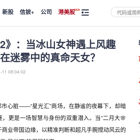
新股
信披+
公司
港美股
2》：当冰山女神遇上风趣
藏在迷雾中的真命天女？
-11 08:04:02
？
市心脏——“星光汇”商场，在静谧的夜幕下，却暗
，更是一场智慧与身份的双重潜入。当“二月大🌸
于商业帝国边缘，以精准判断和超凡手腕搅动风云的