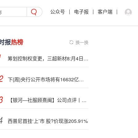
公众号
电子报
客户端
时报
热榜
换一换
筹划控制权变更，三超新材8:月4日起继续停牌
下{周}央行公开市场将有16632亿元逆回购到期
【银河—社服顾熹闽】公司点评丨北京人力 ：盈利能力稳中求进，关注AI招聘落地进程
西普尼首挂‘上’市 股?价现涨205.91%