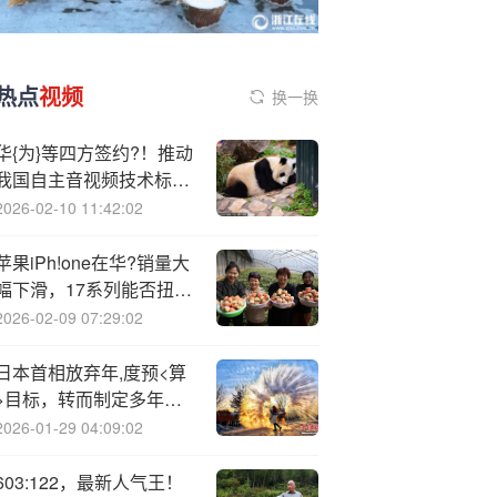
热点
视频
换一换
华{为}等四方签约?！推动
我国自主音视频技术标准
产业化
2026-02-10 11:42:02
苹果iPh!one在华?销量大
幅下滑，17系列能否扭转
颓势？
2026-02-09 07:29:02
日本首相放弃年,度预<算
>目标，转而制定多年计
划
2026-01-29 04:09:02
603:122，最新人气王！