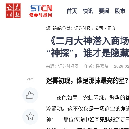
首页
快讯
要闻
股市
您当前的位置：
证券时报
>
公司
>
正文
《二月大神潜入商场
“神探”，谁才是隐
来源：证券时报网
作者：陈嘉映
2026-02
迷雾初现，谁是那抹最亮的星
点赞
夜色如墨，霓虹闪烁，繁华的都
流涌动。这不仅仅是一场商业的角逐
神”——那位传说中如同鬼魅般游走