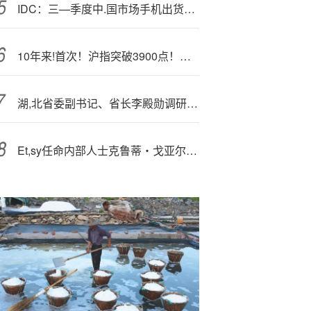
IDC：三—季度中.国市场手机出货6840万台 vivo第一！
10年来!首次！沪指突破3900点！大金融拉升翻红，金融科技ETF（159851）放量冲高1%，资金大举增持
湖,北省委副书记、省长李殿勋调研烽火通信旗下长江计算
Et,sy任命内部人士克鲁蒂・戈亚尔为首席执行官